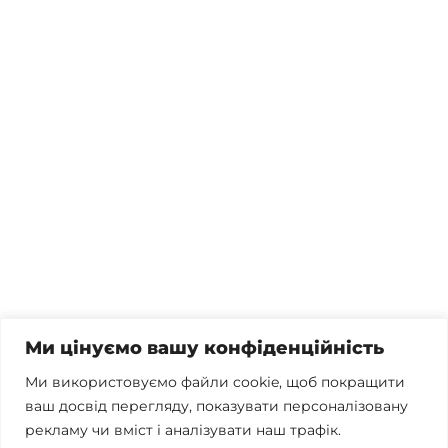
1
2
3
…
5
❯
Потрібна консультація, залишились питання чи вже
готові почати співпрацю?
Телефонуйте
+38 067 300 40 55
Пишіть
contact@brconsulting.com.ua
Ми цінуємо вашу конфіденційність
Заповніть форму
Ми використовуємо файли cookie, щоб покращити
ваш досвід перегляду, показувати персоналізовану
Ми в соцмережах
рекламу чи вміст і аналізувати наш трафік.