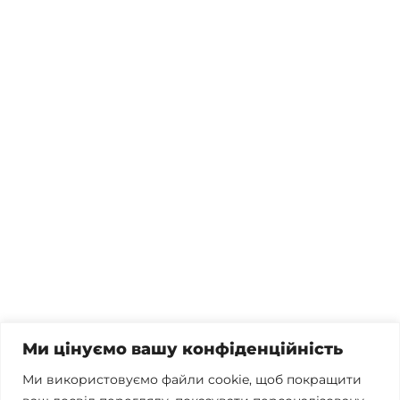
Потрібна консультація, залишились питання чи вже
готові почати співпрацю?
Телефонуйте
+38 067 300 40 55
Пишіть
contact@brconsulting.com.ua
Ми цінуємо вашу конфіденційність
Заповніть форму
Ми використовуємо файли cookie, щоб покращити