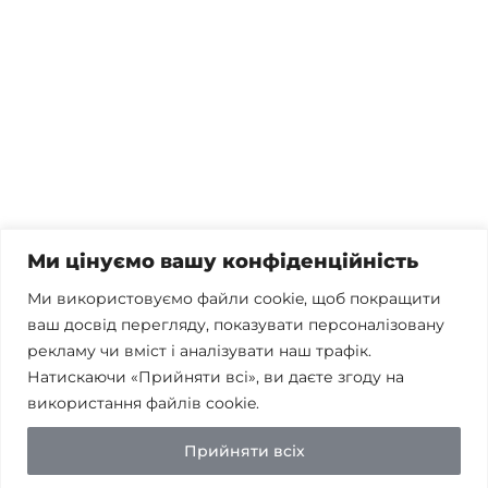
Потрібна консультація, залишились питання чи вже
готові почати співпрацю?
Телефонуйте
+38 067 300 40 55
Пишіть
contact@brconsulting.com.ua
Ми цінуємо вашу конфіденційність
Заповніть форму
Ми використовуємо файли cookie, щоб покращити
ваш досвід перегляду, показувати персоналізовану
Ми в соцмережах
рекламу чи вміст і аналізувати наш трафік.
Натискаючи «Прийняти всі», ви даєте згоду на
використання файлів cookie.
Політика конфіденційності
Прийняти всіх
© Бест-ран Консалтинг 2026