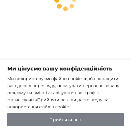
Телефонуйте
+38 067 300 40 55
Пишіть
contact@brconsulting.com.ua
Заповніть форму
Ми цінуємо вашу конфіденційність
Ми в соцмережах
Ми використовуємо файли cookie, щоб покращити
ваш досвід перегляду, показувати персоналізовану
рекламу чи вміст і аналізувати наш трафік.
Натискаючи «Прийняти всі», ви даєте згоду на
Політика конфіденційності
використання файлів cookie.
© Бест-ран Консалтинг 2026
Прийняти всіх