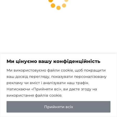
Телефонуйте
+38 067 300 40 55
Пишіть
contact@brconsulting.com.ua
Заповніть форму
Ми цінуємо вашу конфіденційність
Ми в соцмережах
Ми використовуємо файли cookie, щоб покращити
ваш досвід перегляду, показувати персоналізовану
рекламу чи вміст і аналізувати наш трафік.
Натискаючи «Прийняти всі», ви даєте згоду на
Політика конфіденційності
використання файлів cookie.
© Бест-ран Консалтинг 2026
Прийняти всіх