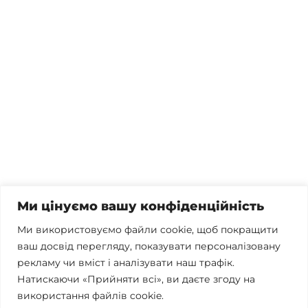
Потрібна консультація, залишились питання чи вже
готові почати співпрацю?
Телефонуйте
+38 067 300 40 55
Пишіть
contact@brconsulting.com.ua
Ми цінуємо вашу конфіденційність
Заповніть форму
Ми використовуємо файли cookie, щоб покращити
ваш досвід перегляду, показувати персоналізовану
Ми в соцмережах
рекламу чи вміст і аналізувати наш трафік.
Натискаючи «Прийняти всі», ви даєте згоду на
використання файлів cookie.