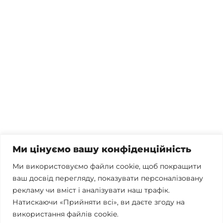
Потрібна консультація, залишились питання чи вже
готові почати співпрацю?
Телефонуйте
+38 067 300 40 55
Пишіть
contact@brconsulting.com.ua
Ми цінуємо вашу конфіденційність
Заповніть форму
Ми використовуємо файли cookie, щоб покращити
ваш досвід перегляду, показувати персоналізовану
Ми в соцмережах
рекламу чи вміст і аналізувати наш трафік.
Натискаючи «Прийняти всі», ви даєте згоду на
використання файлів cookie.