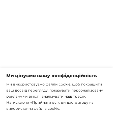
Потрібна консультація, залишились питання чи вже
готові почати співпрацю?
Телефонуйте
+38 067 300 40 55
Пишіть
contact@brconsulting.com.ua
Ми цінуємо вашу конфіденційність
Заповніть форму
Ми використовуємо файли cookie, щоб покращити
ваш досвід перегляду, показувати персоналізовану
Ми в соцмережах
рекламу чи вміст і аналізувати наш трафік.
Натискаючи «Прийняти всі», ви даєте згоду на
використання файлів cookie.