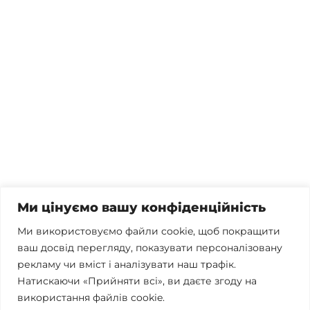
Потрібна консультація, залишились питання чи вже
готові почати співпрацю?
Телефонуйте
+38 067 300 40 55
Пишіть
contact@brconsulting.com.ua
Ми цінуємо вашу конфіденційність
Заповніть форму
Ми використовуємо файли cookie, щоб покращити
ваш досвід перегляду, показувати персоналізовану
Ми в соцмережах
рекламу чи вміст і аналізувати наш трафік.
Натискаючи «Прийняти всі», ви даєте згоду на
використання файлів cookie.