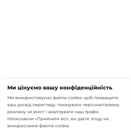
Потрібна консультація, залишились питання чи вже
готові почати співпрацю?
Телефонуйте
+38 067 300 40 55
Пишіть
contact@brconsulting.com.ua
Ми цінуємо вашу конфіденційність
Заповніть форму
Ми використовуємо файли cookie, щоб покращити
ваш досвід перегляду, показувати персоналізовану
Ми в соцмережах
рекламу чи вміст і аналізувати наш трафік.
Натискаючи «Прийняти всі», ви даєте згоду на
використання файлів cookie.