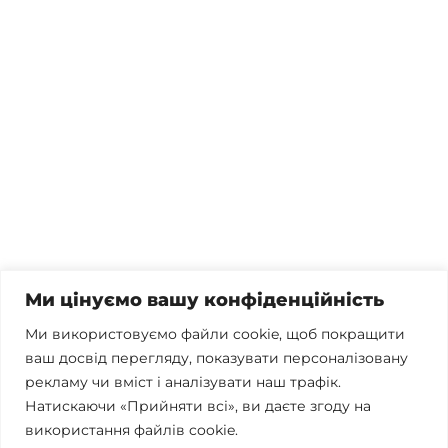
Потрібна консультація, залишились питання чи вже
готові почати співпрацю?
Телефонуйте
+38 067 300 40 55
Пишіть
contact@brconsulting.com.ua
Ми цінуємо вашу конфіденційність
Заповніть форму
Ми використовуємо файли cookie, щоб покращити
ваш досвід перегляду, показувати персоналізовану
Ми в соцмережах
рекламу чи вміст і аналізувати наш трафік.
Натискаючи «Прийняти всі», ви даєте згоду на
використання файлів cookie.