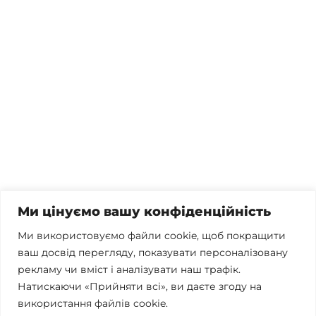
Потрібна консультація, залишились питання чи вже
готові почати співпрацю?
Телефонуйте
+38 067 300 40 55
Пишіть
contact@brconsulting.com.ua
Ми цінуємо вашу конфіденційність
Заповніть форму
Ми використовуємо файли cookie, щоб покращити
ваш досвід перегляду, показувати персоналізовану
Ми в соцмережах
рекламу чи вміст і аналізувати наш трафік.
Натискаючи «Прийняти всі», ви даєте згоду на
використання файлів cookie.