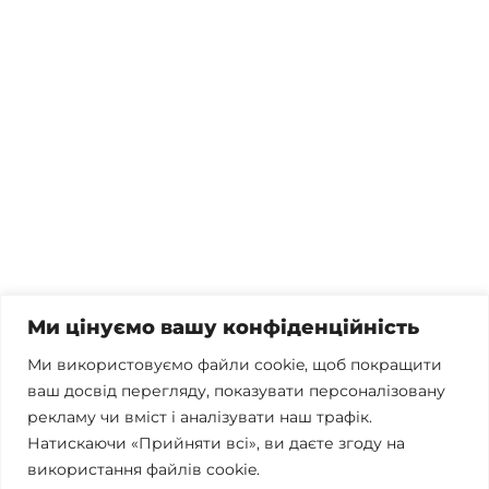
Потрібна консультація, залишились питання чи вже
готові почати співпрацю?
Телефонуйте
+38 067 300 40 55
Пишіть
contact@brconsulting.com.ua
Ми цінуємо вашу конфіденційність
Заповніть форму
Ми використовуємо файли cookie, щоб покращити
ваш досвід перегляду, показувати персоналізовану
Ми в соцмережах
рекламу чи вміст і аналізувати наш трафік.
Натискаючи «Прийняти всі», ви даєте згоду на
використання файлів cookie.