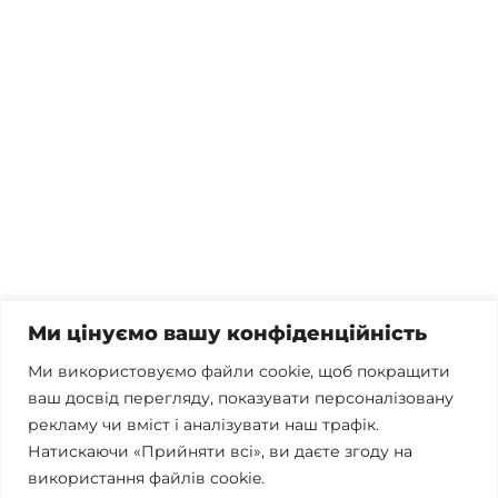
Потрібна консультація, залишились питання чи вже
готові почати співпрацю?
Телефонуйте
+38 067 300 40 55
Пишіть
contact@brconsulting.com.ua
Ми цінуємо вашу конфіденційність
Заповніть форму
Ми використовуємо файли cookie, щоб покращити
ваш досвід перегляду, показувати персоналізовану
Ми в соцмережах
рекламу чи вміст і аналізувати наш трафік.
Натискаючи «Прийняти всі», ви даєте згоду на
використання файлів cookie.