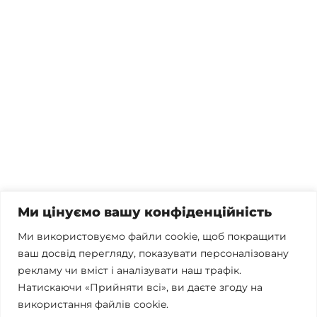
Потрібна консультація, залишились питання чи вже
готові почати співпрацю?
Телефонуйте
+38 067 300 40 55
Пишіть
contact@brconsulting.com.ua
Ми цінуємо вашу конфіденційність
Заповніть форму
Ми використовуємо файли cookie, щоб покращити
ваш досвід перегляду, показувати персоналізовану
Ми в соцмережах
рекламу чи вміст і аналізувати наш трафік.
Натискаючи «Прийняти всі», ви даєте згоду на
використання файлів cookie.