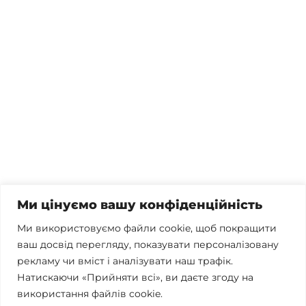
Потрібна консультація, залишились питання чи вже
готові почати співпрацю?
Телефонуйте
+38 067 300 40 55
Пишіть
contact@brconsulting.com.ua
Ми цінуємо вашу конфіденційність
Заповніть форму
Ми використовуємо файли cookie, щоб покращити
ваш досвід перегляду, показувати персоналізовану
Ми в соцмережах
рекламу чи вміст і аналізувати наш трафік.
Натискаючи «Прийняти всі», ви даєте згоду на
використання файлів cookie.