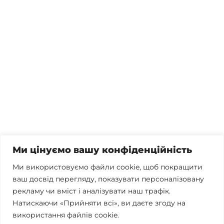
Потрібна консультація, залишились питання чи вже
готові почати співпрацю?
Телефонуйте
+38 067 300 40 55
Пишіть
contact@brconsulting.com.ua
Ми цінуємо вашу конфіденційність
Заповніть форму
Ми використовуємо файли cookie, щоб покращити
ваш досвід перегляду, показувати персоналізовану
Ми в соцмережах
рекламу чи вміст і аналізувати наш трафік.
Натискаючи «Прийняти всі», ви даєте згоду на
використання файлів cookie.