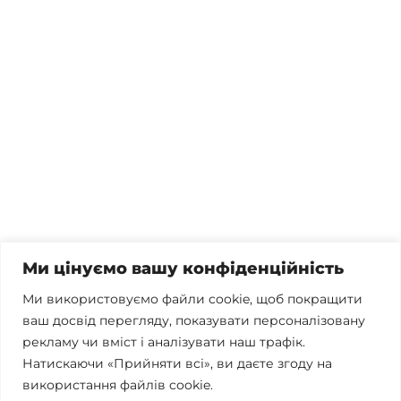
Потрібна консультація, залишились питання чи вже
готові почати співпрацю?
Телефонуйте
+38 067 300 40 55
Пишіть
contact@brconsulting.com.ua
Ми цінуємо вашу конфіденційність
Заповніть форму
Ми використовуємо файли cookie, щоб покращити
ваш досвід перегляду, показувати персоналізовану
Ми в соцмережах
рекламу чи вміст і аналізувати наш трафік.
Натискаючи «Прийняти всі», ви даєте згоду на
використання файлів cookie.