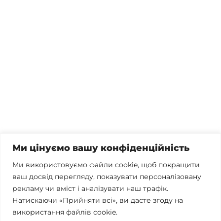
Потрібна консультація, залишились питання чи вже
готові почати співпрацю?
Телефонуйте
+38 067 300 40 55
Пишіть
contact@brconsulting.com.ua
Ми цінуємо вашу конфіденційність
Заповніть форму
Ми використовуємо файли cookie, щоб покращити
ваш досвід перегляду, показувати персоналізовану
Ми в соцмережах
рекламу чи вміст і аналізувати наш трафік.
Натискаючи «Прийняти всі», ви даєте згоду на
використання файлів cookie.