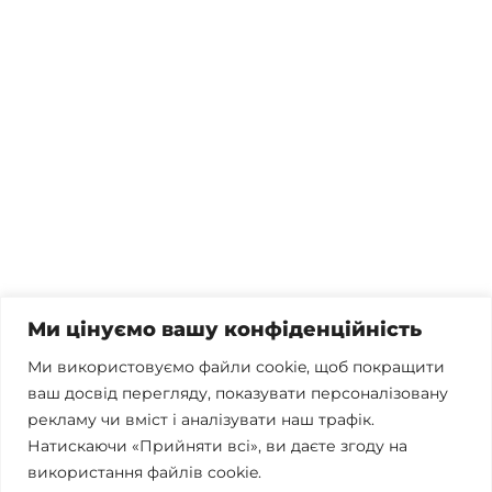
Потрібна консультація, залишились питання чи вже
готові почати співпрацю?
Телефонуйте
+38 067 300 40 55
Пишіть
contact@brconsulting.com.ua
Ми цінуємо вашу конфіденційність
Заповніть форму
Ми використовуємо файли cookie, щоб покращити
ваш досвід перегляду, показувати персоналізовану
Ми в соцмережах
рекламу чи вміст і аналізувати наш трафік.
Натискаючи «Прийняти всі», ви даєте згоду на
використання файлів cookie.